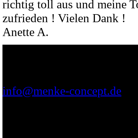
richtig toll aus und meine T
zufrieden ! Vielen Dank !
Anette A.
Menke Concept GmbH
0173/ 42 400 30
info@menke-concept.de
Niederbarnimstr. 48
16548 Glienicke Nordbahn