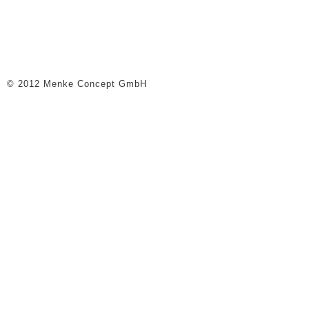
© 2012 Menke Concept GmbH