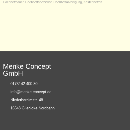
Hochbettbauer, Hochbettspeziallist, Hochbettanfertigung, Kastenbetten
Menke Concept
GmbH
0173/ 42 400 30
info@menke-concept.de
Niederbarnimstr. 48
16548 Glienicke Nordbahn