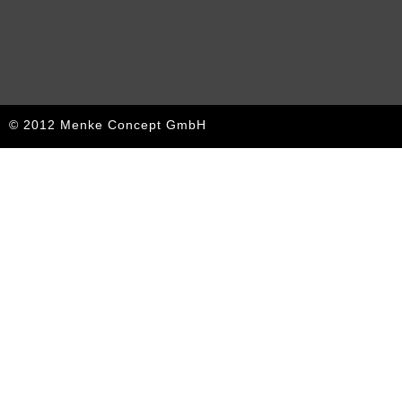
© 2012 Menke Concept GmbH