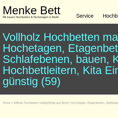
Menke Bett
Service
Hochbe
Wir bauen Hochbetten & Hochetagen in Berlin
Vollholz Hochbetten maß
Hochetagen, Etagenbett
Schlafebenen, bauen, K
Hochbettleitern, Kita Ei
günstig (59)
Home
»
Vollholz Hochbetten maßgefertigt aus Berlin, Hochetagen, Etagenbetten, Spieletagen