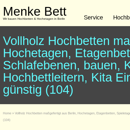
Menke Bett
Service
Hochbe
Wir bauen Hochbetten & Hochetagen in Berlin
Vollholz Hochbetten maß
Hochetagen, Etagenbett
Schlafebenen, bauen, K
Hochbettleitern, Kita Ei
günstig (104)
Home
»
Vollholz Hochbetten maßgefertigt aus Berlin, Hochetagen, Etagenbetten, Spieletagen
(104)